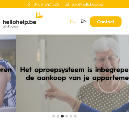
0488 247 525
info@hellohelp.be
NL
|
EN
Contact
Het oproepsysteem is inbegrepen in
de aankoop van je appartement