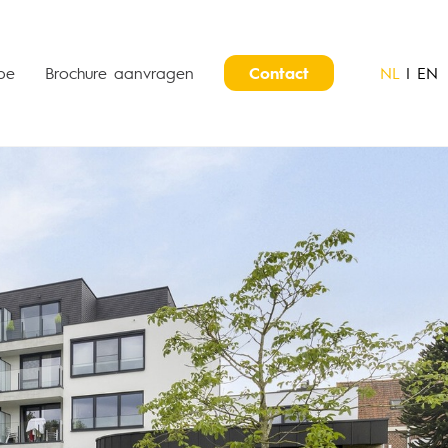
be
Brochure aanvragen
Contact
NL
|
EN