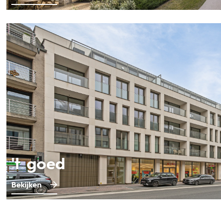
't goed
Bekijken