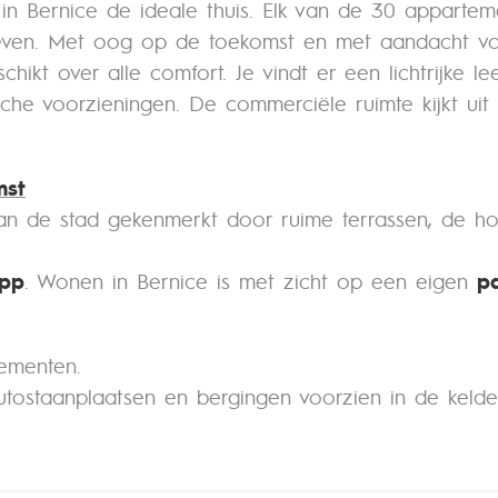
dt in Bernice de ideale thuis. Elk van de 30 appart
leven. Met oog op de toekomst en met aandacht voo
ikt over alle comfort. Je vindt er een lichtrijke lee
sche voorzieningen. De commerciële ruimte kijkt ui
mst
je van de stad gekenmerkt door ruime terrassen, de
app
. Wonen in Bernice is met zicht op een eigen
p
ementen.
utostaanplaatsen en bergingen voorzien in de kelde